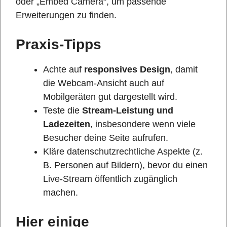
oder „Embed Camera“, um passende
Erweiterungen zu finden.
Praxis-Tipps
Achte auf
responsives Design
, damit
die Webcam-Ansicht auch auf
Mobilgeräten gut dargestellt wird.
Teste die
Stream-Leistung und
Ladezeiten
, insbesondere wenn viele
Besucher deine Seite aufrufen.
Kläre datenschutzrechtliche Aspekte (z.
B. Personen auf Bildern), bevor du einen
Live-Stream öffentlich zugänglich
machen.
Hier einige