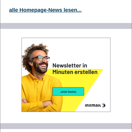
alle Homepage-News lesen...