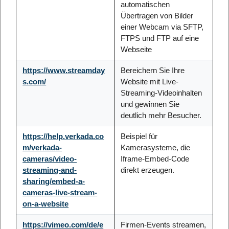
automatischen
Übertragen von Bilder
einer Webcam via SFTP,
FTPS und FTP auf eine
Webseite
https://www.streamday
Bereichern Sie Ihre
s.com/
Website mit Live-
Streaming-Videoinhalten
und gewinnen Sie
deutlich mehr Besucher.
https://help.verkada.co
Beispiel für
m/verkada-
Kamerasysteme, die
cameras/video-
Iframe-Embed-Code
streaming-and-
direkt erzeugen.
sharing/embed-a-
cameras-live-stream-
on-a-website
https://vimeo.com/de/e
Firmen-Events streamen,