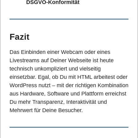
DSGVO-Konformität
Fazit
Das Einbinden einer Webcam oder eines
Livestreams auf Deiner Webseite ist heute
technisch unkompliziert und vielseitig
einsetzbar. Egal, ob Du mit HTML arbeitest oder
WordPress nutzt – mit der richtigen Kombination
aus Hardware, Software und Plattform erreichst
Du mehr Transparenz, Interaktivität und
Mehrwert für Deine Besucher.