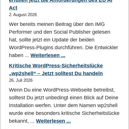
erfüllen jetzt die Anforderungen des EU AI
Act
2. August 2026
Wer bereits meinen Beitrag über den IMG
Performer und den Social Publisher gelesen
hat, sollte jetzt ein Update der beiden
WordPress-Plugins durchführen. Die Entwickler
haben ...
Weiterlesen ...
Kritische WordPress-Sicherheitslücke
„wp2shell“ – Jetzt solltest Du handeln
26. Juli 2026
Wenn Du eine WordPress-Webseite betreibst,
solltest Du jetzt unbedingt einen Blick auf Deine
Installation werfen. Unter dem Namen wp2shell
wurde eine besonders kritische Sicherheitslücke
bekannt, ...
Weiterlesen ...