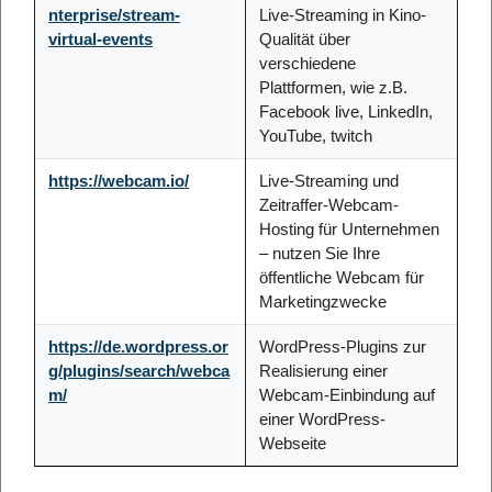
nterprise/stream-
Live-Streaming in Kino-
virtual-events
Qualität über
verschiedene
Plattformen, wie z.B.
Facebook live, LinkedIn,
YouTube, twitch
https://webcam.io/
Live-Streaming und
Zeitraffer-Webcam-
Hosting für Unternehmen
– nutzen Sie Ihre
öffentliche Webcam für
Marketingzwecke
https://de.wordpress.or
WordPress-Plugins zur
g/plugins/search/webca
Realisierung einer
m/
Webcam-Einbindung auf
einer WordPress-
Webseite