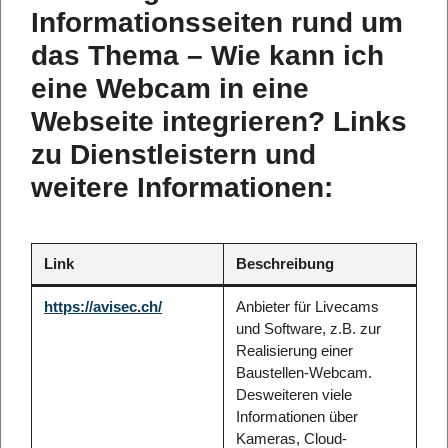
Informationsseiten rund um
das Thema – Wie kann ich
eine Webcam in eine
Webseite integrieren? Links
zu Dienstleistern und
weitere Informationen:
Link
Beschreibung
https://avisec.ch/
Anbieter für Livecams
und Software, z.B. zur
Realisierung einer
Baustellen-Webcam.
Desweiteren viele
Informationen über
Kameras, Cloud-