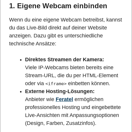
1. Eigene Webcam einbinden
Wenn du eine eigene Webcam betreibst, kannst
du das Live-Bild direkt auf deiner Website
anzeigen. Dazu gibt es unterschiedliche
technische Ansätze:
Direktes Streamen der Kamera:
Viele IP-Webcams bieten bereits eine
Stream-URL, die du per HTML-Element
oder via
einbetten können.
<iframe>
Externe Hosting-Lösungen:
Anbieter wie
Feratel
ermöglichen
professionelles Hosting und eingebettete
Live-Ansichten mit Anpassungsoptionen
(Design, Farben, Zusatzinfos).