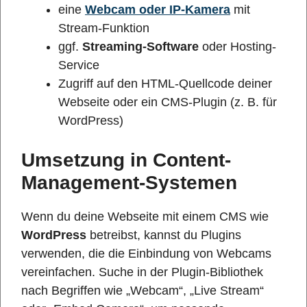
eine
Webcam oder IP-Kamera
mit
Stream-Funktion
ggf.
Streaming-Software
oder Hosting-
Service
Zugriff auf den HTML-Quellcode deiner
Webseite oder ein CMS-Plugin (z. B. für
WordPress)
Umsetzung in Content-
Management-Systemen
Wenn du deine Webseite mit einem CMS wie
WordPress
betreibst, kannst du Plugins
verwenden, die die Einbindung von Webcams
vereinfachen. Suche in der Plugin-Bibliothek
nach Begriffen wie „Webcam“, „Live Stream“