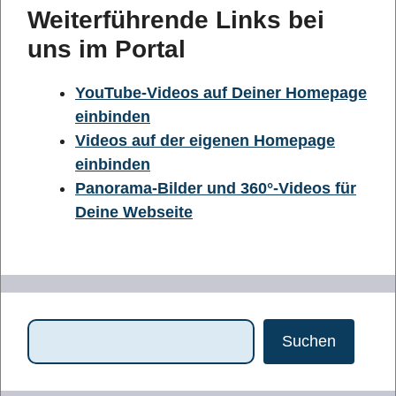
Weiterführende Links bei
uns im Portal
YouTube-Videos auf Deiner Homepage
einbinden
Videos auf der eigenen Homepage
einbinden
Panorama-Bilder und 360°-Videos für
Deine Webseite
Suchen
Suchen