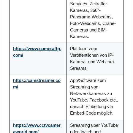
Services, Zeitraffer-
Kameras, 360°-
Panorama-Webcams,
Foto-Webcams, Crane-
Cameras und BIM-
Kameras.
https://www.cameraftp.
Plattform zum
com/
Veröffentlichen von IP-
Kamera- und Webcam-
Streams
https://camstreamer.co
App/Software zum
m/
Streaming von
Netzwerkkameras zu
YouTube, Facebook etc.,
danach Einbettung via
Embed-Code möglich.
https://www.cctvcamer
Streaming über YouTube
aworld.com/
oder Twitch und