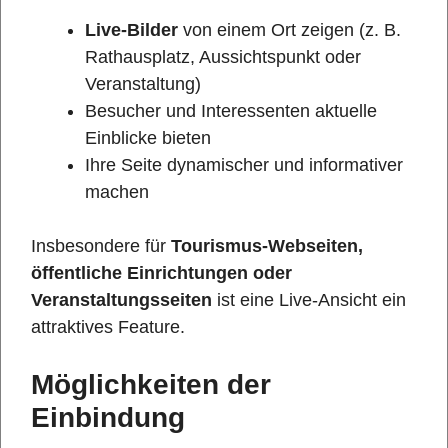
Live-Bilder
von einem Ort zeigen (z. B.
Rathausplatz, Aussichtspunkt oder
Veranstaltung)
Besucher und Interessenten aktuelle
Einblicke bieten
Ihre Seite dynamischer und informativer
machen
Insbesondere für
Tourismus-Webseiten,
öffentliche Einrichtungen oder
Veranstaltungsseiten
ist eine Live-Ansicht ein
attraktives Feature.
Möglichkeiten der
Einbindung