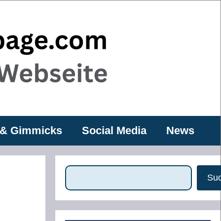
 & Gimmicks
Social Media
News
Suchen
Su