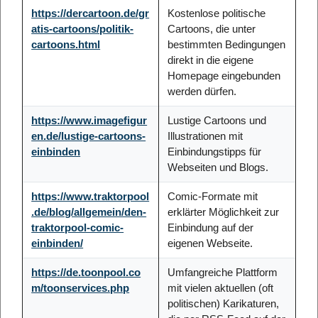
https://dercartoon.de/gr
Kostenlose politische
atis-cartoons/politik-
Cartoons, die unter
cartoons.html
bestimmten Bedingungen
direkt in die eigene
Homepage eingebunden
werden dürfen.
https://www.imagefigur
Lustige Cartoons und
en.de/lustige-cartoons-
Illustrationen mit
einbinden
Einbindungstipps für
Webseiten und Blogs.
https://www.traktorpool
Comic-Formate mit
.de/blog/allgemein/den-
erklärter Möglichkeit zur
traktorpool-comic-
Einbindung auf der
einbinden/
eigenen Webseite.
https://de.toonpool.co
Umfangreiche Plattform
m/toonservices.php
mit vielen aktuellen (oft
politischen) Karikaturen,